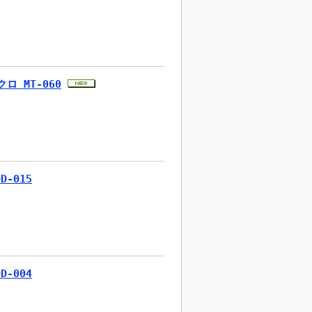
ロ MT-060
-015
-004