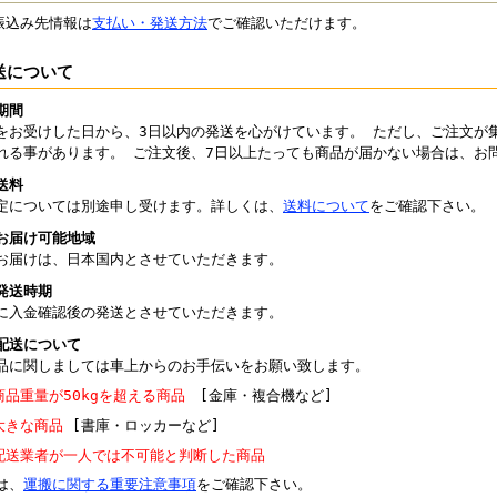
振込み先情報は
支払い・発送方法
でご確認いただけます。
送について
期間
をお受けした日から、3日以内の発送を心がけています。 ただし、ご注文が
れる事があります。 ご注文後、7日以上たっても商品が届かない場合は、お
送料
定については別途申し受けます。詳しくは、
送料について
をご確認下さい。
お届け可能地域
お届けは、日本国内とさせていただきます。
発送時期
に入金確認後の発送とさせていただきます。
配送について
品に関しましては車上からのお手伝いをお願い致します。
商品重量が50kgを超える商品
[金庫・複合機など]
大きな商品
[書庫・ロッカーなど]
配送業者が一人では不可能と判断した商品
は、
運搬に関する重要注意事項
をご確認下さい。