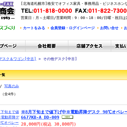
[北海道札幌市]格安でオフィス家具・事務用品・ビジネスホン
営業日：月～土曜日/営業時間：9：00～18：00/日曜・祝日は
カートをみる
会員登録・ログインページ
お問い合せ
デスク＆ワゴン[中古]
> その他デスク[中古]
一覧
 /
写真のみ
 （全4件）
※8月下旬まで値下げ中※電動昇降デスク 90℃オペレー
6677KB-A DD-009
28,000円
(税込 30,800円)