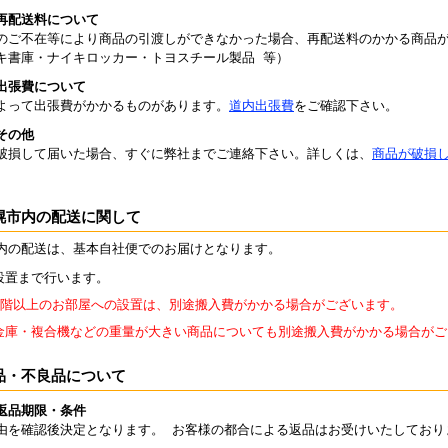
再配送料について
のご不在等により商品の引渡しができなかった場合、再配送料のかかる商品
キ書庫・ナイキロッカー・トヨスチール製品 等）
出張費について
よって出張費がかかるものがあります。
道内出張費
をご確認下さい。
その他
破損して届いた場合、すぐに弊社までご連絡下さい。詳しくは、
商品が破損
幌市内の配送に関して
内の配送は、基本自社便でのお届けとなります。
設置まで行います。
2階以上のお部屋への設置は、別途搬入費がかかる場合がございます。
金庫・複合機などの重量が大きい商品についても別途搬入費がかかる場合がご
品・不良品について
返品期限・条件
由を確認後決定となります。 お客様の都合による返品はお受けいたしており