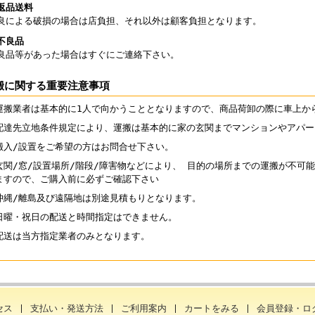
返品送料
良による破損の場合は店負担、それ以外は顧客負担となります。
不良品
良品等があった場合はすぐにご連絡下さい。
搬に関する重要注意事項
運搬業者は基本的に1人で向かうこととなりますので、商品荷卸の際に車上か
配達先立地条件規定により、運搬は基本的に家の玄関までマンションやアパー
搬入/設置をご希望の方はお問合せ下さい。
玄関/窓/設置場所/階段/障害物などにより、 目的の場所までの運搬が不可
ますので、ご購入前に必ずご確認下さい
沖縄/離島及び遠隔地は別途見積もりとなります。
日曜・祝日の配送と時間指定はできません。
配送は当方指定業者のみとなります。
セス
支払い・発送方法
ご利用案内
カートをみる
会員登録・ロ