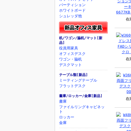
パーティション
ホワイトボード
シュレッダ他
在
机/ワゴン/脇机/マット[新
品]
役員用家具
オフィスデスク
在
ワゴン・脇机
デスクマット
テーブル類[新品]
ミーティングテーブル
フラットデスク
書庫/ロッカー/金庫[新品]
在
書庫
ファイルリングキャビネッ
ト
ロッカー
金庫