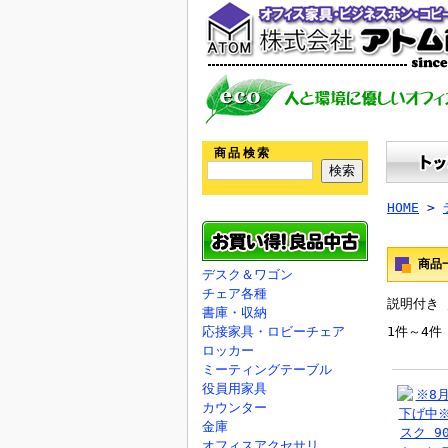
商品検索
HOME
>
商品
デスク＆ワゴン
チェア各種
説明付き
書庫・収納
応接家具・ロビーチェア
1件～4件
ロッカー
ミーティングテーブル
役員用家具
カウンター
金庫
オフィスアクセサリ