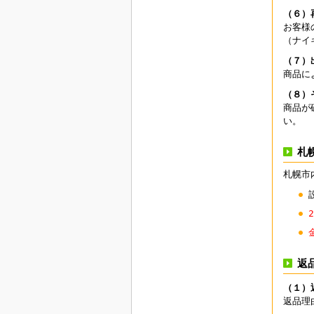
（６）
お客様
（ナイ
（７）
商品に
（８）
商品が
い。
札
札幌市
返
（１）
返品理