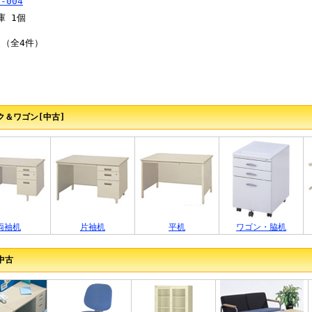
庫 1個
 （全4件）
ク＆ワゴン[中古]
両袖机
片袖机
平机
ワゴン・脇机
中古