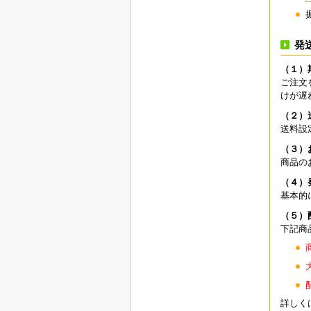
発
（１）
ご注文
けが遅
（２）
送料設
（３）
商品の
（４）
基本的
（５）
下記商
詳しく