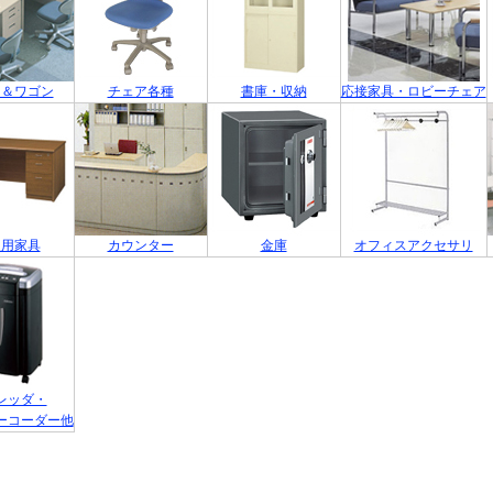
ク＆ワゴン
チェア各種
書庫・収納
応接家具・ロビーチェア
員用家具
カウンター
金庫
オフィスアクセサリ
レッダ・
ーコーダー他