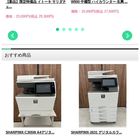
【新品】限定特価品 イトーキ サリダチ
W900 中棚型 ハイカウンター 生興 ...
4
ェ...
価格：16,000円(税込 17,600円)
価
価格：23,000円(税込 25,300円)
おすすめ商品
SHARP/MX-C305W A4デジタ...
SHARP/MX-2631 デジタルカラ...
S