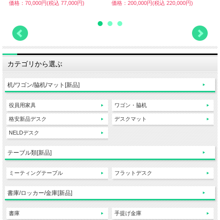
価格：70,000円(税込 77,000円)
価格：200,000円(税込 220,000円)
価
カテゴリから選ぶ
机/ワゴン/脇机/マット[新品]
役員用家具
ワゴン・脇机
格安新品デスク
デスクマット
NELDデスク
テーブル類[新品]
ミーティングテーブル
フラットデスク
書庫/ロッカー/金庫[新品]
書庫
手提げ金庫