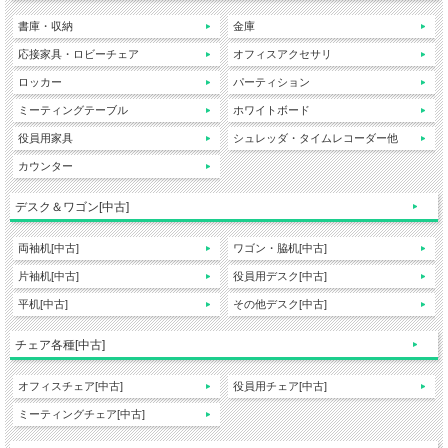
書庫・収納
金庫
応接家具・ロビーチェア
オフィスアクセサリ
ロッカー
パーティション
ミーティングテーブル
ホワイトボード
役員用家具
シュレッダ・タイムレコーダー他
カウンター
デスク＆ワゴン[中古]
両袖机[中古]
ワゴン・脇机[中古]
片袖机[中古]
役員用デスク[中古]
平机[中古]
その他デスク[中古]
チェア各種[中古]
オフィスチェア[中古]
役員用チェア[中古]
ミーティングチェア[中古]