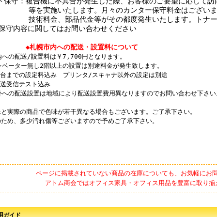
ト保守：複合機に不具合が発生した際、お客様のご要望に応じて訪
施いたします。月々のカンター保守料金はございませ
金、部品代金等がその都度発生いたします。トナーも
保守内容に関してはお問い合わせください
◆札幌市内への配送・設置料について
への配送/設置料は￥7,700円となります。
ーター無し2階以上の設置は別途料金が発生致します。
台までの設定料込み プリンタ/スキャナ以外の設定は別途
送受信テスト込み
外への配送設置は地域により配送設置費用異なりますのでお問い合わせ下さい
像と実際の商品で色味が若干異なる場合もございます。ご了承下さい。
のため、多少汚れ傷等ございますので予めご了承下さい。
ページに掲載されていない商品の在庫についても、お気軽にお
アトム商会ではオフィス家具・オフィス用品を豊富に取り揃
用ガイド