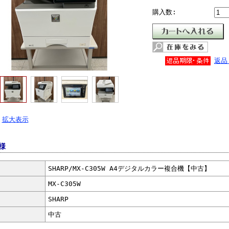
購入数:
返品
拡大表示
様
SHARP/MX-C305W A4デジタルカラー複合機【中古】
MX-C305W
SHARP
中古