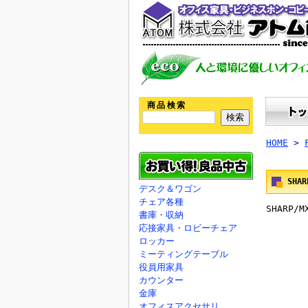
商品検索
HOME
>
SHA
デスク＆ワゴン
チェア各種
SHARP
書庫・収納
応接家具・ロビーチェア
ロッカー
ミーティングテーブル
役員用家具
カウンター
金庫
オフィスアクセサリ