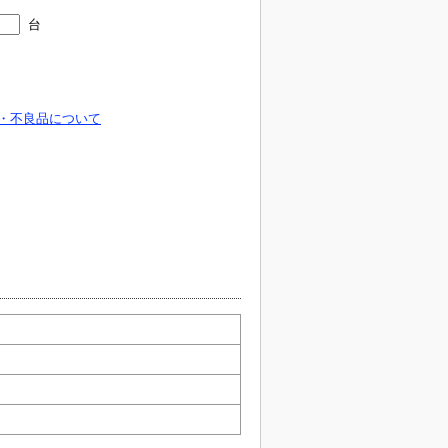
台
・不良品について