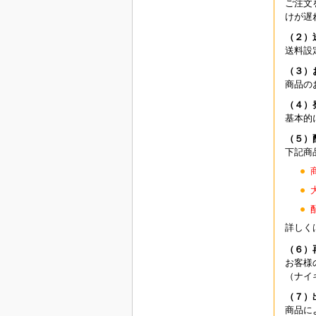
ご注文
けが遅
（２）
送料設
（３）
商品の
（４）
基本的
（５）
下記商
詳しく
（６）
お客様
（ナイ
（７）
商品に