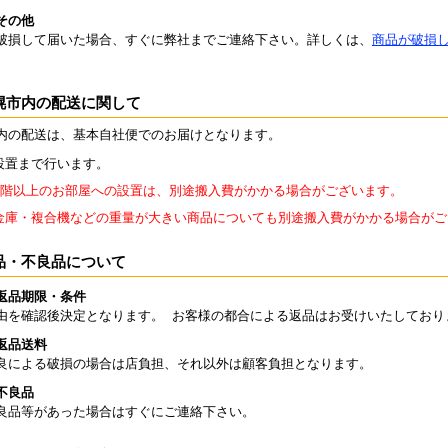
その他
破損して届いた場合、すぐに弊社までご連絡下さい。詳しくは、
商品が破損
幌市内の配送に関して
内の配送は、基本自社便でのお届けとなります。
設置まで行います。
2階以上のお部屋への設置は、別途搬入費がかかる場合がございます。
金庫・複合機などの重量が大きい商品についても別途搬入費がかかる場合がご
品・不良品について
返品期限・条件
由を確認後決定となります。 お客様の都合による返品はお受けいたしており
返品送料
良による破損の場合は店負担、それ以外は顧客負担となります。
不良品
良品等があった場合はすぐにご連絡下さい。