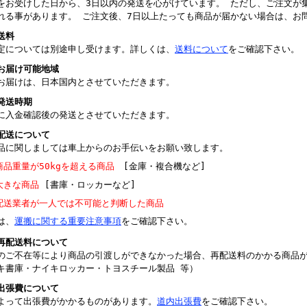
をお受けした日から、3日以内の発送を心がけています。 ただし、ご注文が
れる事があります。 ご注文後、7日以上たっても商品が届かない場合は、お
送料
定については別途申し受けます。詳しくは、
送料について
をご確認下さい。
お届け可能地域
お届けは、日本国内とさせていただきます。
発送時期
に入金確認後の発送とさせていただきます。
配送について
品に関しましては車上からのお手伝いをお願い致します。
商品重量が50kgを超える商品
[金庫・複合機など]
大きな商品
[書庫・ロッカーなど]
配送業者が一人では不可能と判断した商品
は、
運搬に関する重要注意事項
をご確認下さい。
再配送料について
のご不在等により商品の引渡しができなかった場合、再配送料のかかる商品
キ書庫・ナイキロッカー・トヨスチール製品 等）
出張費について
よって出張費がかかるものがあります。
道内出張費
をご確認下さい。