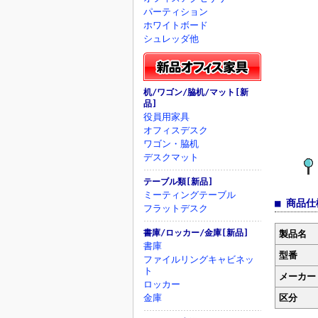
パーティション
ホワイトボード
シュレッダ他
机/ワゴン/脇机/マット[新
品]
役員用家具
オフィスデスク
ワゴン・脇机
デスクマット
テーブル類[新品]
ミーティングテーブル
■ 商品仕
フラットデスク
書庫/ロッカー/金庫[新品]
製品名
書庫
型番
ファイルリングキャビネッ
ト
メーカー
ロッカー
金庫
区分