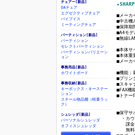
チェアー[新品]
★SHA
OAチェア
エグゼクティブチェア
■メーカー
パイプイス
■中古
ミーティングチェア
■保障期
■A4モデ
パーティション[新品]
■無線LA
パーティション
セレクトパーティション
■本体サイ
パーティションバリエーシ
■本体重量
ョン
■メーカ
事務用品[新品]
■機能：
ホワイトボード
■プリンタ
事務収納[新品]
■スキャ
キーボックス・キーステー
■FAX
ション
■トナー
スチール物品棚（軽量ラッ
：カ
ク）
■保守サ
シュレッダ[新品]
・カウン
パーソナルシュレッダ
課金さ
オフィスシュレッダ
無料と