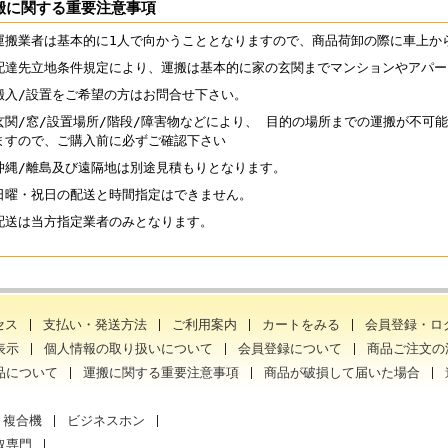
搬に関する重要注意事項
運搬業者は基本的に1人で向かうこととなりますので、商品荷卸の際に車上か
配達先立地条件規定により、運搬は基本的に家の玄関までマンションやアパー
搬入/設置をご希望の方はお問合せ下さい。
玄関/窓/設置場所/階段/障害物などにより、 目的の場所までの運搬が不可
ますので、ご購入前に必ずご確認下さい
沖縄/離島及び遠隔地は別途見積もりとなります。
日曜・祝日の配送と時間指定はできません。
配送は当方指定業者のみとなります。
セス
支払い・発送方法
ご利用案内
カートをみる
会員登録・ロ
表示
個人情報の取り扱いについて
会員登録について
商品ご注文の
品について
運搬に関する重要注意事項
商品が破損して届いた場合
・複合機
ビジネスホン
取専門