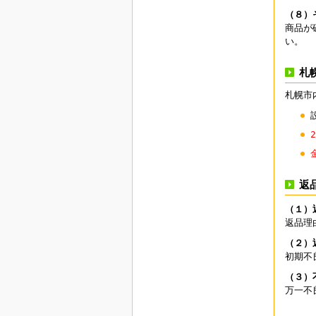
（８）
商品が
い。
札
札幌市
返
（１）
返品理
（２）
初期不
（３）
万一不