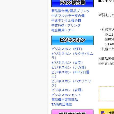
■スポッ
等を実
技術料
新品複合機/新品プリンタ
※詳しい
中古フルカラー複合機
中古デジタル複合機
中古FAX・プリンタ
・札幌市内
複合機用トナー
※エレベ
※PC4
※FAX
ビジネスホン（NTT）
・札幌市
ビジネスホン（サクサ/タム
ラ）
※商品画
ビジネスホン（日立）
※中古品
ビジネスホン（ナカヨ）
ビジネスホン（NEC/日通
工）
ビジネスホン（パナソニッ
ク）
ビジネスホン（岩通）
ビジネスホンセット
電話機主装置部品
TA他周辺機器
ご利