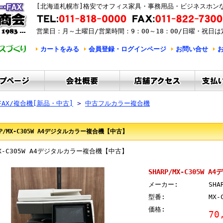
[北海道札幌市]格安でオフィス家具・事務用品・ビジネスホン
営業日：月～土曜日/営業時間：9：00～18：00/日曜・祝日は
カートをみる
会員登録・ログインページ
お問い合せ
FAX/複合機[新品・中古]
>
中古フルカラー複合機
RP/MX-C305W A4デジタルカラー複合機【中古】
/MX-C305W A4デジタルカラー複合機【中古】
SHARP/MX-C305W
メーカー:
SHA
型番:
MX-
価格:
70