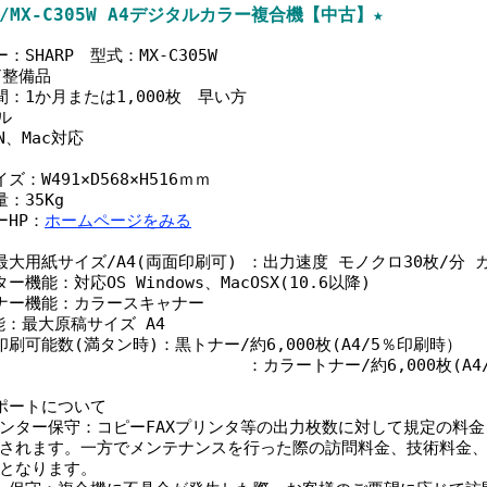
RP/MX-C305W A4デジタルカラー複合機【中古】★
：SHARP 型式：MX-C305W
機/整備品
間：1か月または1,000枚 早い方
ル
N、Mac対応
ズ：W491×D568×H516ｍｍ
：35Kg
ーHP：
ホームページをみる
最大用紙サイズ/A4(両面印刷可) ：出力速度 モノクロ30枚/分 カ
ー機能：対応OS Windows、MacOSX(10.6以降)
ナー機能：カラースキャナー
機能：最大原稿サイズ A4
印刷可能数(満タン時)：黒トナー/約6,000枚(A4/5％印刷時）
ラートナー/約6,000枚(A4/5％
ポートについて
ター保守：コピーFAXプリンタ等の出力枚数に対して規定の料金
れます。一方でメンテナンスを行った際の訪問料金、技術料金、
なります。