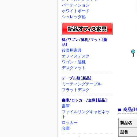
パーティション
ホワイトボード
シュレッダ他
机/ワゴン/脇机/マット[新
品]
役員用家具
オフィスデスク
ワゴン・脇机
デスクマット
テーブル類[新品]
ミーティングテーブル
フラットデスク
書庫/ロッカー/金庫[新品]
書庫
■ 商品仕
ファイルリングキャビネッ
ト
ロッカー
製品名
金庫
型番