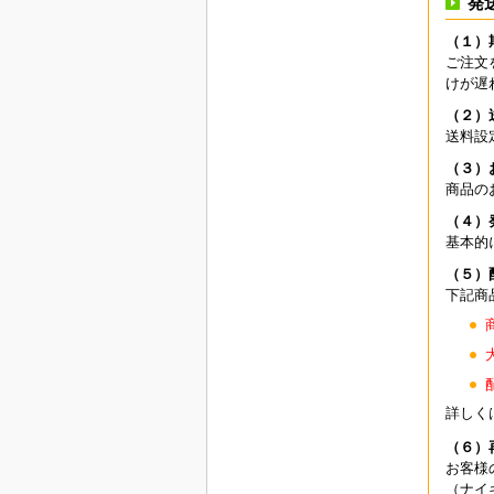
発
（１）
ご注文
けが遅
（２）
送料設
（３）
商品の
（４）
基本的
（５）
下記商
詳しく
（６）
お客様
（ナイ