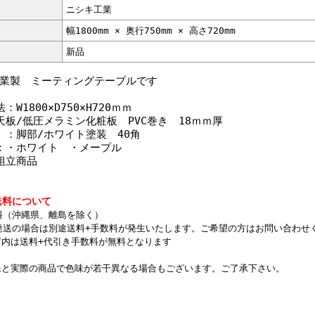
ニシキ工業
幅1800mm × 奥行750mm × 高さ720mm
新品
業製 ミーティングテーブルです
：W1800×D750×H720ｍｍ
天板/低圧メラミン化粧板 PVC巻き 18ｍｍ厚
/ホワイト塗装 40角
：・ホワイト ・メープル
組立商品
送料について
料（沖縄県、離島を除く）
発送の場合は別途送料+手数料が発生いたします。ご希望の方はお問い合わせ
内は送料+代引き手数料が無料となります
像と実際の商品で色味が若干異なる場合もございます。ご了承下さい。