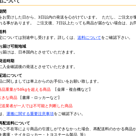
送について
期間
をお受けした日から、3日以内の発送を心がけています。 ただし、ご注文が
れる事があります。 ご注文後、7日以上たっても商品が届かない場合は、お
送料
定については別途申し受けます。詳しくは、
送料について
をご確認下さい。
お届け可能地域
お届けは、日本国内とさせていただきます。
発送時期
に入金確認後の発送とさせていただきます。
配送について
品に関しましては車上からのお手伝いをお願い致します。
商品重量が50kgを超える商品
[金庫・複合機など]
大きな商品
[書庫・ロッカーなど]
配送業者が一人では不可能と判断した商品
は、
運搬に関する重要注意事項
をご確認下さい。
再配送料について
のご不在等により商品の引渡しができなかった場合、再配送料のかかる商品
キ書庫・ナイキロッカー・トヨスチール製品 等）