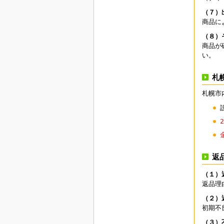
（７）
商品に
（８）
商品が
い。
札
札幌市
返
（１）
返品理
（２）
初期不
（３）