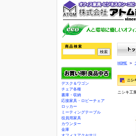
商品検索
HOME
>
ニシ
デスク＆ワゴン
チェア各種
ニシキ工業
書庫・収納
応接家具・ロビーチェア
ロッカー
ミーティングテーブル
役員用家具
カウンター
金庫
オフィスアクセサリ