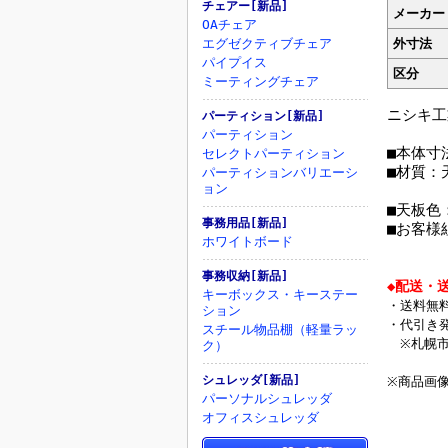
チェアー[新品]
メーカー
OAチェア
エグゼクティブチェア
外寸法
パイプイス
区分
ミーティングチェア
ニシキ工
パーティション[新品]
パーティション
■本体寸法
セレクトパーティション
■材質：
パーティションバリエーシ
ョン
：脚部
■天板色
事務用品[新品]
■お客様
ホワイトボード
事務収納[新品]
◆配送・
キーボックス・キーステー
・送料無
ション
・代引き
スチール物品棚（軽量ラッ
※札幌市
ク）
シュレッダ[新品]
※商品画
パーソナルシュレッダ
オフィスシュレッダ