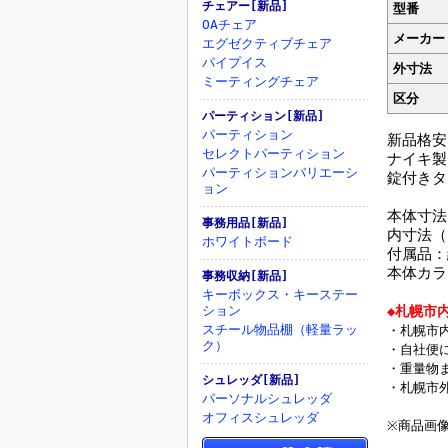
チェアー[新品]
型番
OAチェア
メーカー
エグゼクティブチェア
パイプイス
外寸法
ミーティングチェア
区分
パーティション[新品]
パーティション
新品格安
セレクトパーティション
ナイキ製
パーティションバリエーシ
錠付きタ
ョン
本体寸法：
事務用品[新品]
内寸法（1
ホワイトボード
付属品：
本体カラ
事務収納[新品]
：W(
キーボックス・キーステー
ション
◆札幌市
スチール物品棚（軽量ラッ
・札幌市
ク）
・自社便
・重量物
シュレッダ[新品]
・札幌市
パーソナルシュレッダ
オフィスシュレッダ
※商品画