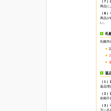
（７）
商品に
（８）
商品が
い。
札
札幌市
返
（１）
返品理
（２）
初期不
（３）
万一不