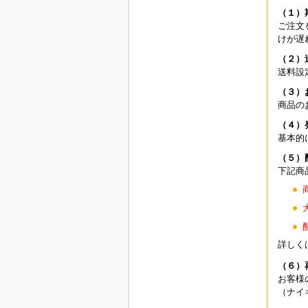
（１）
ご注文
けが遅
（２）
送料設
（３）
商品の
（４）
基本的
（５）
下記商
詳しく
（６）
お客様
（ナイ