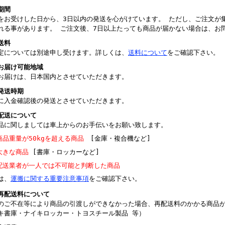
期間
をお受けした日から、3日以内の発送を心がけています。 ただし、ご注文が
れる事があります。 ご注文後、7日以上たっても商品が届かない場合は、お
送料
定については別途申し受けます。詳しくは、
送料について
をご確認下さい。
お届け可能地域
お届けは、日本国内とさせていただきます。
発送時期
に入金確認後の発送とさせていただきます。
配送について
品に関しましては車上からのお手伝いをお願い致します。
商品重量が50kgを超える商品
[金庫・複合機など]
大きな商品
[書庫・ロッカーなど]
配送業者が一人では不可能と判断した商品
は、
運搬に関する重要注意事項
をご確認下さい。
再配送料について
のご不在等により商品の引渡しができなかった場合、再配送料のかかる商品
キ書庫・ナイキロッカー・トヨスチール製品 等）