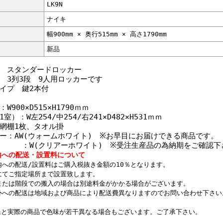
LK9N
ナイキ
幅900mm × 奥行515mm × 高さ1790mm
新品
 スタンダードロッカー
 3列3段 9人用ロッカーです
イプ 鍵2本付
W900×D515×H1790ｍｍ
室）：W左254/中254/右241×D482×H531ｍｍ
網棚1枚、タオル掛
ー：AW(ウォームホワイト) ※お早目にお届けできる商品です。
クリアーホワイト) ※受注生産品の為納期をご確認下
内への配送・設置料について
内への配送/設置料はご購入税抜き金額の10％となります。
にてご指定場所まで設置致します。
または階段での搬入の場合は別途料金がかかる場合がございます。
外への配送は地域および商品により配送費異なりますのでお問い合わせ下さい
像と実際の商品で色味が若干異なる場合もございます。ご了承下さい。