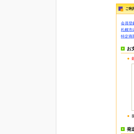
ご利
会員登
札幌市
特定商
お
発