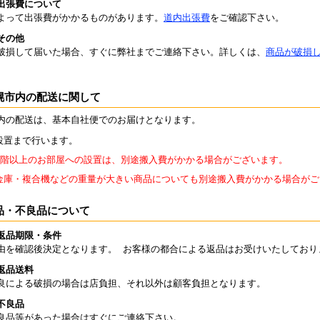
出張費について
よって出張費がかかるものがあります。
道内出張費
をご確認下さい。
その他
破損して届いた場合、すぐに弊社までご連絡下さい。詳しくは、
商品が破損
幌市内の配送に関して
内の配送は、基本自社便でのお届けとなります。
設置まで行います。
2階以上のお部屋への設置は、別途搬入費がかかる場合がございます。
金庫・複合機などの重量が大きい商品についても別途搬入費がかかる場合がご
品・不良品について
返品期限・条件
由を確認後決定となります。 お客様の都合による返品はお受けいたしており
返品送料
良による破損の場合は店負担、それ以外は顧客負担となります。
不良品
良品等があった場合はすぐにご連絡下さい。