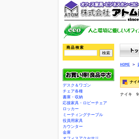
商品検索
HOME
>
ナイ
デスク＆ワゴン
チェア各種
ナイキ 9
書庫・収納
応接家具・ロビーチェア
ロッカー
ミーティングテーブル
役員用家具
カウンター
金庫
オフィスアクセサリ