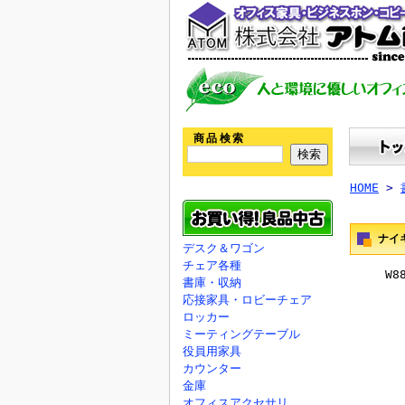
商品検索
HOME
>
ナイ
デスク＆ワゴン
チェア各種
W880×
書庫・収納
応接家具・ロビーチェア
ロッカー
ミーティングテーブル
役員用家具
カウンター
金庫
オフィスアクセサリ