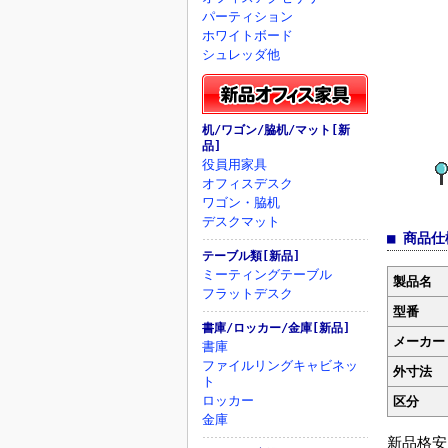
パーティション
ホワイトボード
シュレッダ他
机/ワゴン/脇机/マット[新
品]
役員用家具
オフィスデスク
ワゴン・脇机
デスクマット
■ 商品仕
テーブル類[新品]
ミーティングテーブル
製品名
フラットデスク
型番
書庫/ロッカー/金庫[新品]
メーカー
書庫
ファイルリングキャビネッ
外寸法
ト
ロッカー
区分
金庫
新品格安