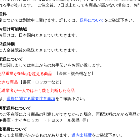
れる事があります。 ご注文後、7日以上たっても商品が届かない場合は、お
送料
定については別途申し受けます。詳しくは、
送料について
をご確認下さい。
お届け可能地域
お届けは、日本国内とさせていただきます。
発送時期
に入金確認後の発送とさせていただきます。
配送について
品に関しましては車上からのお手伝いをお願い致します。
商品重量が50kgを超える商品
[金庫・複合機など]
大きな商品
[書庫・ロッカーなど]
配送業者が一人では不可能と判断した商品
は、
運搬に関する重要注意事項
をご確認下さい。
再配送料について
のご不在等により商品の引渡しができなかった場合、再配送料のかかる商品
キ書庫・ナイキロッカー・トヨスチール製品 等）
出張費について
よって出張費がかかるものがあります。
道内出張費
をご確認下さい。