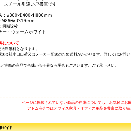
 スチール引違い戸書庫です
：W880×D400×H880ｍｍ
W860×D310ｍｍ
：棚板2枚
ラー：ウォームホワイト
料について
配送料無料となります。
運送会社小口出荷又はメーカー配送のため送料がかかります、詳しくはお問い
像と実際の商品で色味が若干異なる場合もございます。ご了承下さい。
ページに掲載されていない商品の在庫についても、お気軽にお
アトム商会ではオフィス家具・オフィス用品を豊富に取り揃
用ガイド