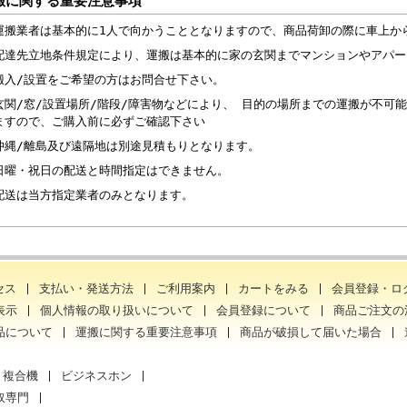
搬に関する重要注意事項
運搬業者は基本的に1人で向かうこととなりますので、商品荷卸の際に車上か
配達先立地条件規定により、運搬は基本的に家の玄関までマンションやアパー
搬入/設置をご希望の方はお問合せ下さい。
玄関/窓/設置場所/階段/障害物などにより、 目的の場所までの運搬が不可
ますので、ご購入前に必ずご確認下さい
沖縄/離島及び遠隔地は別途見積もりとなります。
日曜・祝日の配送と時間指定はできません。
配送は当方指定業者のみとなります。
セス
支払い・発送方法
ご利用案内
カートをみる
会員登録・ロ
表示
個人情報の取り扱いについて
会員登録について
商品ご注文の
品について
運搬に関する重要注意事項
商品が破損して届いた場合
・複合機
ビジネスホン
取専門