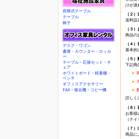
けが遅
昇降式テーブル
（２）
テーブル
送料設
椅子
（３）
商品の
（４）
デスク・ワゴン
基本的
書庫・カウンター・ロッカ
ー
（５）
テーブル・応接セット・チ
下記商
ェア
ホワイトボード・軽量棚・
ベンチ
オフィスアクセサリー
FAX・複合機・コピー機
詳しく
（６）
お客様
（ナイ
（７）
商品に