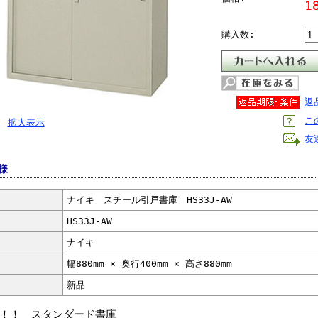
1
購入数:
返
こ
拡大表示
友
様
ナイキ スチール引戸書庫 HS33J-AW
HS33J-AW
ナイキ
幅880mm × 奥行400mm × 高さ880mm
新品
！！ スタンダード書庫