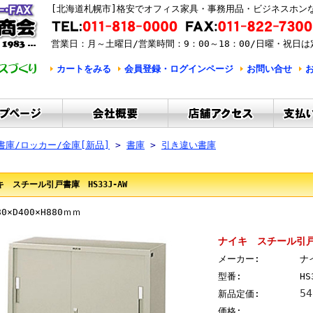
[北海道札幌市]格安でオフィス家具・事務用品・ビジネスホン
営業日：月～土曜日/営業時間：9：00～18：00/日曜・祝日は
カートをみる
会員登録・ログインページ
お問い合せ
書庫/ロッカー/金庫[新品]
>
書庫
>
引き違い書庫
キ スチール引戸書庫 HS33J-AW
D400×H880ｍｍ
ナイキ スチール引戸書
メーカー:
ナ
型番:
HS
5
新品定価:
価格: