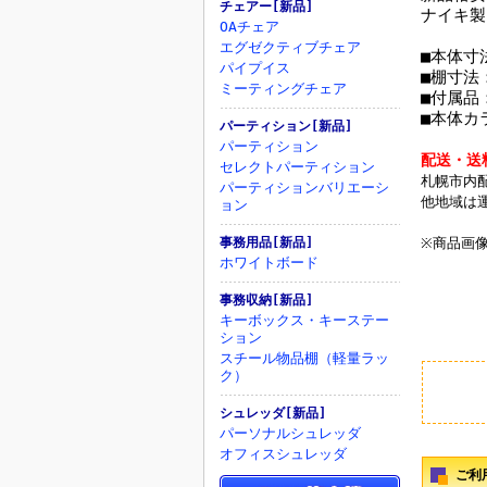
チェアー[新品]
ナイキ製
OAチェア
エグゼクティブチェア
■本体寸法
パイプイス
■棚寸法：
ミーティングチェア
■付属品
■本体カ
パーティション[新品]
パーティション
配送・送
セレクトパーティション
札幌市内
パーティションバリエーシ
他地域は
ョン
事務用品[新品]
※商品画
ホワイトボード
事務収納[新品]
キーボックス・キーステー
ション
スチール物品棚（軽量ラッ
ク）
シュレッダ[新品]
パーソナルシュレッダ
オフィスシュレッダ
ご利