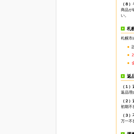
（８）
商品が
い。
札
札幌市
返
（１）
返品理
（２）
初期不
（３）
万一不