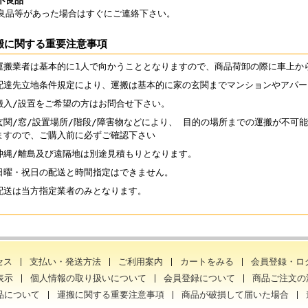
不良品
良品等があった場合はすぐにご連絡下さい。
搬に関する重要注意事項
運搬業者は基本的に1人で向かうこととなりますので、商品荷卸の際に車上か
配達先立地条件規定により、運搬は基本的に家の玄関までマンションやアパー
搬入/設置をご希望の方はお問合せ下さい。
玄関/窓/設置場所/階段/障害物などにより、 目的の場所までの運搬が不可
ますので、ご購入前に必ずご確認下さい
沖縄/離島及び遠隔地は別途見積もりとなります。
日曜・祝日の配送と時間指定はできません。
配送は当方指定業者のみとなります。
セス
支払い・発送方法
ご利用案内
カートをみる
会員登録・ロ
表示
個人情報の取り扱いについて
会員登録について
商品ご注文の
品について
運搬に関する重要注意事項
商品が破損して届いた場合