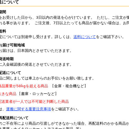
送について
期間
をお受けした日から、3日以内の発送を心がけています。 ただし、ご注文が
れる事があります。 ご注文後、7日以上たっても商品が届かない場合は、お
送料
定については別途申し受けます。詳しくは、
送料について
をご確認下さい。
お届け可能地域
お届けは、日本国内とさせていただきます。
発送時期
に入金確認後の発送とさせていただきます。
配送について
品に関しましては車上からのお手伝いをお願い致します。
商品重量が50kgを超える商品
[金庫・複合機など]
大きな商品
[書庫・ロッカーなど]
配送業者が一人では不可能と判断した商品
は、
運搬に関する重要注意事項
をご確認下さい。
再配送料について
のご不在等により商品の引渡しができなかった場合、再配送料のかかる商品
キ書庫・ナイキロッカー・トヨスチール製品 等）