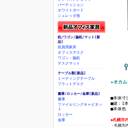
パーティション
ホワイトボード
シュレッダ他
机/ワゴン/脇机/マット[新
品]
役員用家具
オフィスデスク
ワゴン・脇机
デスクマット
テーブル類[新品]
ミーティングテーブル
★オカム
フラットデスク
書庫/ロッカー/金庫[新品]
■本体寸法
書庫
■鍵：1
ファイルリングキャビネッ
■本体色
ト
ロッカー
◆札幌市
金庫
・札幌市