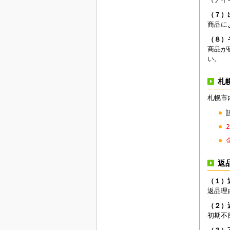
（７）
商品に
（８）
商品が
い。
札
札幌市
返
（１）
返品理
（２）
初期不