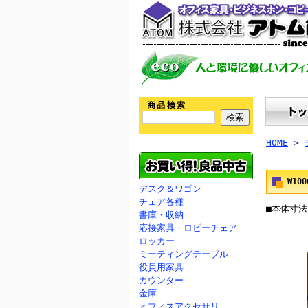
商品検索
HOME
>
W10
デスク＆ワゴン
チェア各種
■本体寸法：
書庫・収納
応接家具・ロビーチェア
ロッカー
ミーティングテーブル
役員用家具
カウンター
金庫
オフィスアクセサリ