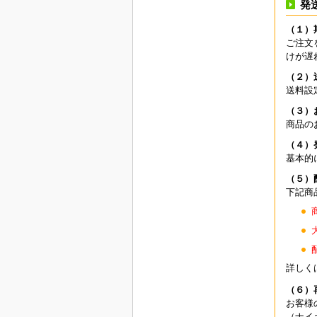
発
（１）
ご注文
けが遅
（２）
送料設
（３）
商品の
（４）
基本的
（５）
下記商
詳しく
（６）
お客様
（ナイ