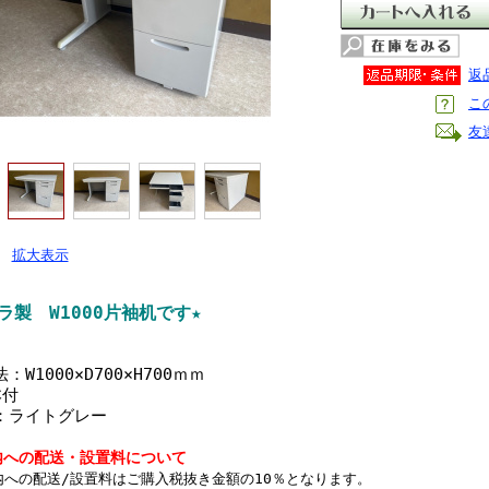
返
こ
友
拡大表示
ラ製 W1000片袖机です★
：W1000×D700×H700ｍｍ
本付
：ライトグレー
内への配送・設置料について
内への配送/設置料はご購入税抜き金額の10％となります。