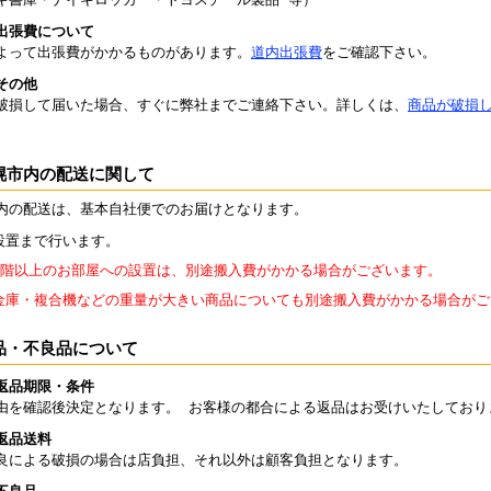
出張費について
よって出張費がかかるものがあります。
道内出張費
をご確認下さい。
その他
破損して届いた場合、すぐに弊社までご連絡下さい。詳しくは、
商品が破損
幌市内の配送に関して
内の配送は、基本自社便でのお届けとなります。
設置まで行います。
2階以上のお部屋への設置は、別途搬入費がかかる場合がございます。
金庫・複合機などの重量が大きい商品についても別途搬入費がかかる場合がご
品・不良品について
返品期限・条件
由を確認後決定となります。 お客様の都合による返品はお受けいたしており
返品送料
良による破損の場合は店負担、それ以外は顧客負担となります。