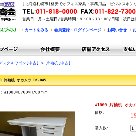
[北海道札幌市]格安でオフィス家具・事務用品・ビジネスホン
営業日：月～土曜日/営業時間：9：00～18：00/日曜・祝日は
カートをみる
会員登録・ログインページ
お問い合せ
デスク＆ワゴン[中古]
>
片袖机[中古]
00 片袖机 オカムラ DK-045
W1000×D700×H700ｍｍ
W1000 片袖机 オカム
価格:
1
購入数: