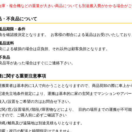
金庫・複合機などの重量が大きい商品についても別途搬入費がかかる場合がご
品・不良品について
返品期限・条件
由を確認後決定となります。 お客様の都合による返品はお受けいたしており
返品送料
良による破損の場合は店負担、それ以外は顧客負担となります。
不良品
良品等があった場合はすぐにご連絡下さい。
搬に関する重要注意事項
運搬業者は基本的に1人で向かうこととなりますので、商品荷卸の際に車上か
配達先立地条件規定により、運搬は基本的に家の玄関までマンションやアパー
搬入/設置をご希望の方はお問合せ下さい。
玄関/窓/設置場所/階段/障害物などにより、 目的の場所までの運搬が不可
ますので、ご購入前に必ずご確認下さい
沖縄/離島及び遠隔地は別途見積もりとなります。
日曜・祝日の配送と時間指定はできません。