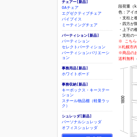
チェアー[新品]
段荷重（k
OAチェア
色：アイ
エグゼクティブチェア
・支柱と
パイプイス
・四方が
ミーティングチェア
・上下の
・支柱の
パーティション[新品]
パーティション
※ こち
セレクトパーティション
※札幌市内
パーティションバリエーシ
※商品の
ョン
送料無料
事務用品[新品]
ホワイトボード
事務収納[新品]
キーボックス・キーステー
ション
スチール物品棚（軽量ラッ
ク）
シュレッダ[新品]
パーソナルシュレッダ
オフィスシュレッダ