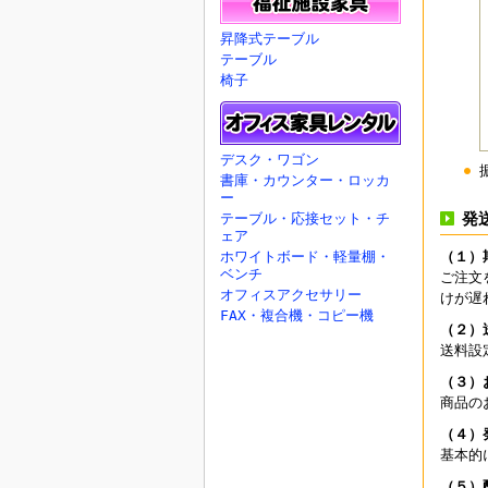
昇降式テーブル
テーブル
椅子
デスク・ワゴン
書庫・カウンター・ロッカ
ー
発
テーブル・応接セット・チ
ェア
ホワイトボード・軽量棚・
（１）
ベンチ
ご注文
オフィスアクセサリー
けが遅
FAX・複合機・コピー機
（２）
送料設
（３）
商品の
（４）
基本的
（５）