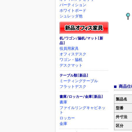
パーティション
ホワイトボード
シュレッダ他
机/ワゴン/脇机/マット[新
品]
役員用家具
オフィスデスク
ワゴン・脇机
デスクマット
テーブル類[新品]
ミーティングテーブル
■ 商品仕
フラットデスク
書庫/ロッカー/金庫[新品]
製品名
書庫
ファイルリングキャビネッ
型番
ト
外寸法
ロッカー
金庫
区分