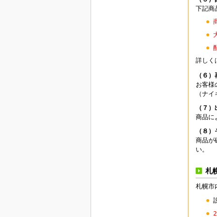
下記商
詳しく
（６）
お客様
（ナイ
（７）
商品に
（８）
商品が
い。
札
札幌市