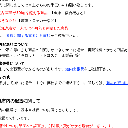
品に関しましては車上からのお手伝いをお願い致します。
商品重量が50kgを超える商品
[金庫・複合機など]
大きな商品
[書庫・ロッカーなど]
配送業者が一人では不可能と判断した商品
は、
運搬に関する重要注意事項
をご確認下さい。
再配送料について
のご不在等により商品の引渡しができなかった場合、再配送料のかかる商品
キ書庫・ナイキロッカー・トヨスチール製品 等）
出張費について
よって出張費がかかるものがあります。
道内出張費
をご確認下さい。
その他
破損して届いた場合、すぐに弊社までご連絡下さい。詳しくは、
商品が破損
幌市内の配送に関して
内の配送は、基本自社便でのお届けとなります。
設置まで行います。
2階以上のお部屋への設置は、別途搬入費がかかる場合がございます。